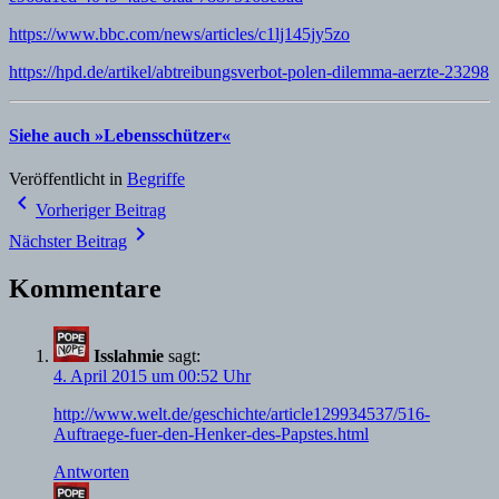
https://www.bbc.com/news/articles/c1lj145jy5zo
https://hpd.de/artikel/abtreibungsverbot-polen-dilemma-aerzte-23298
Siehe auch »Lebensschützer«
Veröffentlicht in
Begriffe
Beitragsnavigation
navigate_before
Vorheriger Beitrag
navigate_next
Nächster Beitrag
Kommentare
Isslahmie
sagt:
4. April 2015 um 00:52 Uhr
http://www.welt.de/geschichte/article129934537/516-
Auftraege-fuer-den-Henker-des-Papstes.html
Antworten