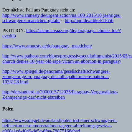
Der nächste Fall aus Paraguay steht an:
http://www.amnesty.de/urgent-action/ua-100-2015/10-jaehriges-
schwangeres-maedchen-gefahr
·
http://hpd.de/artikel/11656
PETITION:
https://secure.avaaz.org/de/paraguays_choice_loc/?
cvcdtjb
https://www.amnesty.at/de/paraguay_maedchen/
http://www.patheos.com/blogs/progressivesecularhumanist/2015/05/ca
church-denies-10-year-old-rape-victim-an-abortion-in-paraguay/
http://www.spiegel.de/panorama/gesellschaft/schwangere-
zehnjaehrige-in-paraguay-der-fall-spaltet-unsere-nation-a-
1033128.html
http://derstandard.at/2000015712035/Paraguay-Vergewaltigte-
Zehnjaehrige-darf-nicht-abtreiben
Polen
https://www.spiegel.de/ausland/polen-tod-einer-schwangeren-
befeuert-neue-demonstrationen-gegen-abtreibungsgesetz-a-
e968a1ed-4049-4a5c-8faa-78875168ebad