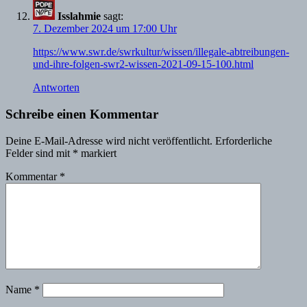
Isslahmie
sagt:
7. Dezember 2024 um 17:00 Uhr
https://www.swr.de/swrkultur/wissen/illegale-abtreibungen-
und-ihre-folgen-swr2-wissen-2021-09-15-100.html
Antworten
Schreibe einen Kommentar
Deine E-Mail-Adresse wird nicht veröffentlicht.
Erforderliche
Felder sind mit
*
markiert
Kommentar
*
Name
*