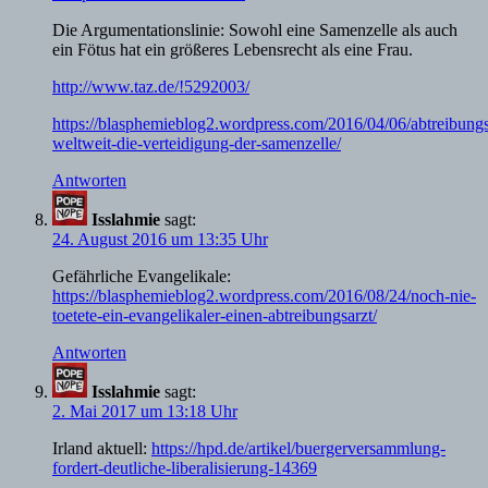
Die Argumentationslinie: Sowohl eine Samenzelle als auch
ein Fötus hat ein größeres Lebensrecht als eine Frau.
http://www.taz.de/!5292003/
https://blasphemieblog2.wordpress.com/2016/04/06/abtreibungs
weltweit-die-verteidigung-der-samenzelle/
Antworten
Isslahmie
sagt:
24. August 2016 um 13:35 Uhr
Gefährliche Evangelikale:
https://blasphemieblog2.wordpress.com/2016/08/24/noch-nie-
toetete-ein-evangelikaler-einen-abtreibungsarzt/
Antworten
Isslahmie
sagt:
2. Mai 2017 um 13:18 Uhr
Irland aktuell:
https://hpd.de/artikel/buergerversammlung-
fordert-deutliche-liberalisierung-14369