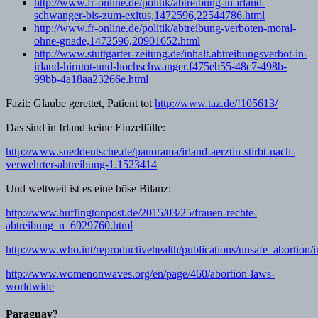
http://www.fr-online.de/politik/abtreibung-in-irland-
schwanger-bis-zum-exitus,1472596,22544786.html
http://www.fr-online.de/politik/abtreibung-verboten-moral-
ohne-gnade,1472596,20901652.html
http://www.stuttgarter-zeitung.de/inhalt.abtreibungsverbot-in-
irland-hirntot-und-hochschwanger.f475eb55-48c7-498b-
99bb-4a18aa23266e.html
Fazit: Glaube gerettet, Patient tot
http://www.taz.de/!105613/
Das sind in Irland keine Einzelfälle:
http://www.sueddeutsche.de/panorama/irland-aerztin-stirbt-nach-
verwehrter-abtreibung-1.1523414
Und weltweit ist es eine böse Bilanz:
http://www.huffingtonpost.de/2015/03/25/frauen-rechte-
abtreibung_n_6929760.html
http://www.who.int/reproductivehealth/publications/unsafe_abortion
http://www.womenonwaves.org/en/page/460/abortion-laws-
worldwide
Paraguay?