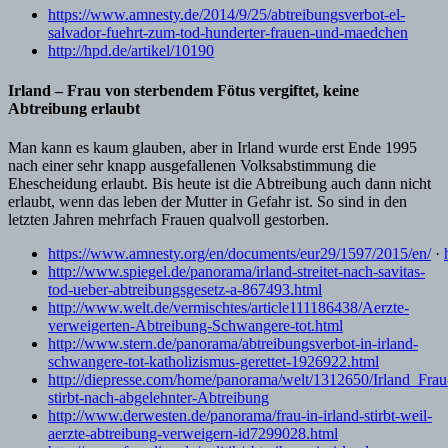
https://www.amnesty.de/2014/9/25/abtreibungsverbot-el-
salvador-fuehrt-zum-tod-hunderter-frauen-und-maedchen
http://hpd.de/artikel/10190
Irland – Frau von sterbendem Fötus vergiftet, keine
Abtreibung erlaubt
Man kann es kaum glauben, aber in Irland wurde erst Ende 1995
nach einer sehr knapp ausgefallenen Volksabstimmung die
Ehescheidung erlaubt. Bis heute ist die Abtreibung auch dann nicht
erlaubt, wenn das leben der Mutter in Gefahr ist. So sind in den
letzten Jahren mehrfach Frauen qualvoll gestorben.
https://www.amnesty.org/en/documents/eur29/1597/2015/en/
·
http://www.spiegel.de/panorama/irland-streitet-nach-savitas-
tod-ueber-abtreibungsgesetz-a-867493.html
http://www.welt.de/vermischtes/article111186438/Aerzte-
verweigerten-Abtreibung-Schwangere-tot.html
http://www.stern.de/panorama/abtreibungsverbot-in-irland-
schwangere-tot-katholizismus-gerettet-1926922.html
http://diepresse.com/home/panorama/welt/1312650/Irland_Frau
stirbt-nach-abgelehnter-Abtreibung
http://www.derwesten.de/panorama/frau-in-irland-stirbt-weil-
aerzte-abtreibung-verweigern-id7299028.html