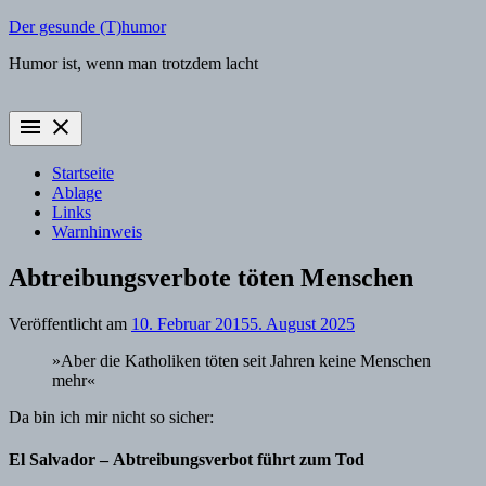
Zum
Der gesunde (T)humor
Inhalt
Humor ist, wenn man trotzdem lacht
springen
menu
close
Startseite
Ablage
Links
Warnhinweis
Abtreibungsverbote töten Menschen
Veröffentlicht am
10. Februar 2015
5. August 2025
»Aber die Katholiken töten seit Jahren keine Menschen
mehr«
Da bin ich mir nicht so sicher:
El Salvador – Abtreibungsverbot führt zum Tod