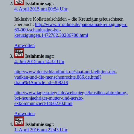
Isslahmie
sagt:
4. April 2015 um 00:54 Uhr
Inklusive Kollateralschäden – die Kreuzigungsfetischisten
aber auch:
http://www.fr-online.de/panorama/kreuzigungen-
60-000-schaulustige-bei-
kreuzigungen,1472782,30286780.html
Antworten
Isslahmie
sagt:
4. Juli 2015 um 14:32 Uhr
http://www.deutschlandfunk.de/staat-und-religion-der-
vatikan-und-die-menschenrechte.886.de.html?
dram%3Aarticle_id=308219
http://www.tagesspiegel.de/weltspiegel/brasilien-abtreibung-
bei-neunjaehriger-mutter-und-aerzte-
exkommuniziert/1466230.html
Antworten
Isslahmie
sagt:
1. April 2016 um 22:43 Uhr