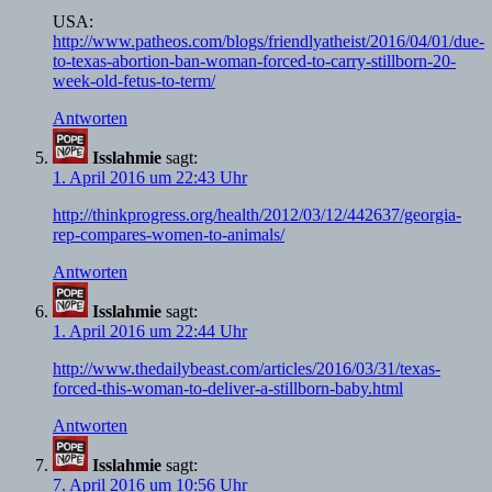
USA:
http://www.patheos.com/blogs/friendlyatheist/2016/04/01/due-
to-texas-abortion-ban-woman-forced-to-carry-stillborn-20-
week-old-fetus-to-term/
Antworten
Isslahmie
sagt:
1. April 2016 um 22:43 Uhr
http://thinkprogress.org/health/2012/03/12/442637/georgia-
rep-compares-women-to-animals/
Antworten
Isslahmie
sagt:
1. April 2016 um 22:44 Uhr
http://www.thedailybeast.com/articles/2016/03/31/texas-
forced-this-woman-to-deliver-a-stillborn-baby.html
Antworten
Isslahmie
sagt:
7. April 2016 um 10:56 Uhr