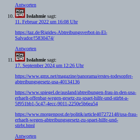
Antworten
Isslahmie
sagt:
11. Februar 2022 um 16:08 Uhr
https://taz.de/Rigides-Abtreibungsverbot-in-El-
Salvador/!5830474/
Antworten
Isslahmie
sagt:
17. September 2024 um 12:26 Uhr
https://www.gmx.net/magazine/panorama/erstes-todesopfer-
abtreibungsgesetz-usa-40134136
https://www.spiegel.de/ausland/abtreibungen-frau-in-den-usa-
erhaelt-offenbar-wegen-gesetz-zu-spaet-hilfe-und-stirbt-a-
5f951bb1-5c47-4ecc-9011-2250e5b6ea54
https://www.morgenpost.de/politik/article407272148/usa-frau-
erhaelt-wegen-abtreibungsgesetz-zu-spaet-hilfe-und-
stirbt.html
Antworten