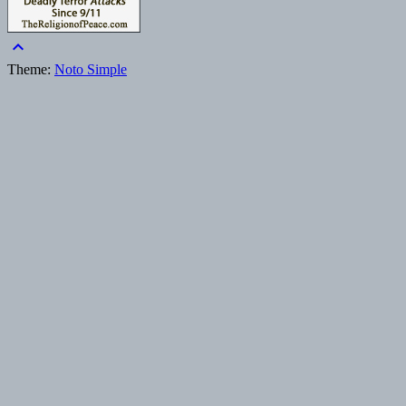
keyboard_arrow_up
Theme:
Noto Simple