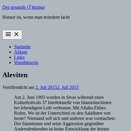
Zum
Der gesunde (T)humor
Inhalt
Humor ist, wenn man trotzdem lacht
springen
menu
close
Startseite
Ablage
Links
Warnhinweis
Aleviten
Veröffentlicht am
2. Juli 2015
2. Juli 2015
Am 2. Juni 1993 wurden in Sivas während eines
Kulturfestivals 37 Intellektuelle von Islamofaschisten
bei lebendigem Leib verbrannt. Mit Allahu-Ekber-
Rufen. Wo ist der Unterschied zu den Salafisten von
heute? Niemand soll sich und anderen was vormachen:
Der Islamismus und seine Aggression gegenüber
Andersdenkenden ist keine Entwicklung der letzten