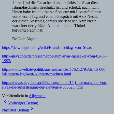
Jahre. Und die Tatsache, dass der türkische Staat diese
Islamofaschisten geschützt hat und schützt, auch nicht.
Unten habe ich eine kurze Sequenz mit Liveaufnahmen
von diesem Tag und einem Gespräch mit Aziz Nesin,
der diesen Anschlag damals überlebt hat. Aziz Nesin
war einer der größten Autoren, die die Türkei
hervorgebracht hat.
Dr. Lale Akgün
https://de.wikipedia.org/wiki/Brandanschlag_von_Sivas
http://alevi.com/de/pressemappe-zum-sivas-massaker-vom-02-07-
1993/
http://www.welt.de/politik/ausland/article117621279/Als-15-000-
Islamisten-Jagd-auf-Aleviten-machten.html
http://www.spiegel.de/politik/deutschland/15-jahre-massaker-von-
sivas-die-auferstehung-der-aleviten-a-563623.html
Veröffentlicht in
Allgemein
Beitragsnavigation
navigate_before
Vorheriger Beitrag
navigate_next
Nächster Beitrag