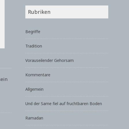
Rubriken
Begriffe
Tradition
Vorauseilender Gehorsam
Kommentare
sein
Allgemein
Und der Same fiel auf fruchtbaren Boden
Ramadan