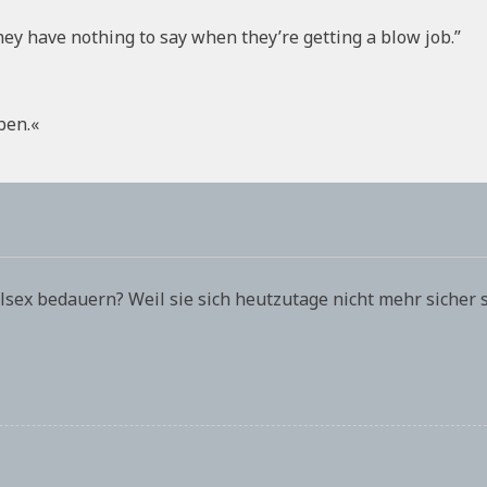
hey have nothing to say when they’re getting a blow job.”
ben.«
sex bedauern? Weil sie sich heutzutage nicht mehr sicher 