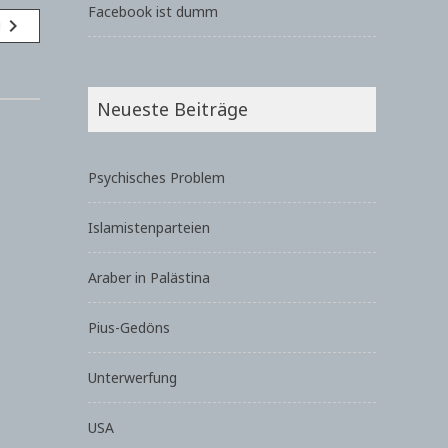
Facebook ist dumm
navigate_next
g
Neueste Beiträge
Psychisches Problem
Islamistenparteien
Araber in Palästina
Pius-Gedöns
Unterwerfung
USA