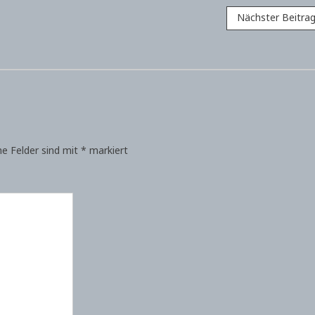
Nächster Beitra
he Felder sind mit
*
markiert