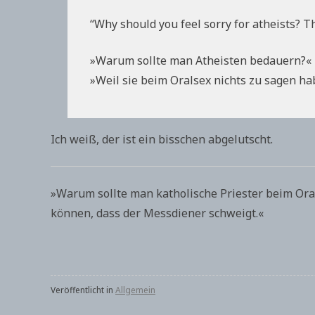
“Why should you feel sorry for atheists? T
»Warum sollte man Atheisten bedauern?«
»Weil sie beim Oralsex nichts zu sagen ha
Ich weiß, der ist ein bisschen abgelutscht.
»Warum sollte man katholische Priester beim Oral
können, dass der Messdiener schweigt.«
Veröffentlicht in
Allgemein