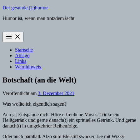
Zum
Der gesunde (T)humor
Inhalt
Humor ist, wenn man trotzdem lacht
springen
menu
close
Startseite
Ablage
Links
Warnhinweis
Botschaft (an die Welt)
Veröffentlicht am
3. Dezember 2021
Was wollte ich eigentlich sagen?
Ach ja: Entspanne dich. Höre erfreuliche Musik. Trinke ein
Heißgetränk und gerne danach(t) ein sprituelles Getränk. Und gerne
danach(t) in umgekehrter Reihenfolge.
Oder auch parallall. Alzo sum Bleistift swarzer Tee mit Wizky