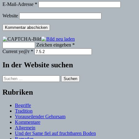
E-Mail-Adresse
*
Website
Zeichen eingeben
*
Current ye@r
*
In der Website suchen
Suchen
nach:
Rubriken
Begriffe
Tradition
Vorauseilender Gehorsam
Kommentare
Allgemein
Und der Same fiel auf fruchtbaren Boden
Ramadan