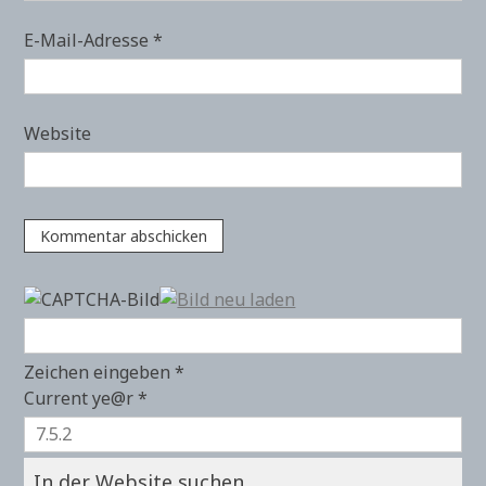
E-Mail-Adresse
*
Website
Zeichen eingeben
*
Current ye@r
*
In der Website suchen