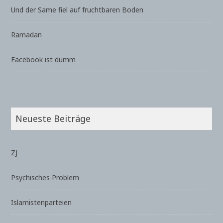
Und der Same fiel auf fruchtbaren Boden
Ramadan
Facebook ist dumm
Neueste Beiträge
ZJ
Psychisches Problem
Islamistenparteien