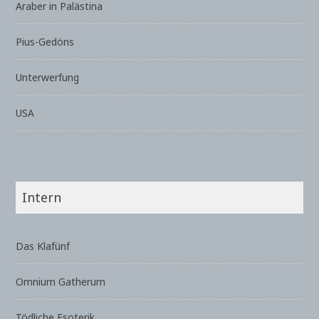
Araber in Palästina
Pius-Gedöns
Unterwerfung
USA
Intern
Das Klafünf
Omnium Gatherum
Tödliche Esoterik