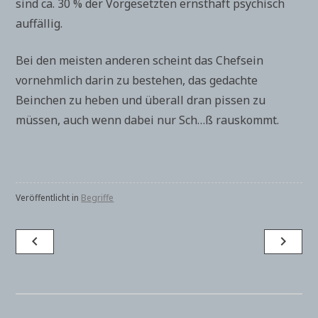
sind ca. 30 % der Vorgesetzten ernsthaft psychisch
auffällig.
Bei den meisten anderen scheint das Chefsein
vornehmlich darin zu bestehen, das gedachte
Beinchen zu heben und überall dran pissen zu
müssen, auch wenn dabei nur Sch…ß rauskommt.
Veröffentlicht in
Begriffe
Beitragsnavigation
navigate_before
navigate_next