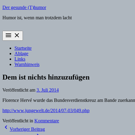
Zum
Der gesunde (T)humor
Inhalt
Humor ist, wenn man trotzdem lacht
springen
menu
close
Startseite
Ablage
Links
Warnhinweis
Dem ist nichts hinzuzufügen
Veröffentlicht am
3. Juli 2014
Florence Hervé wurde das Bundesverdienstkreuz am Bande zuerkannt.
http://www.jungewelt.de/2014/07-03/049.php
Veröffentlicht in
Kommentare
Beitragsnavigation
navigate_before
Vorheriger Beitrag