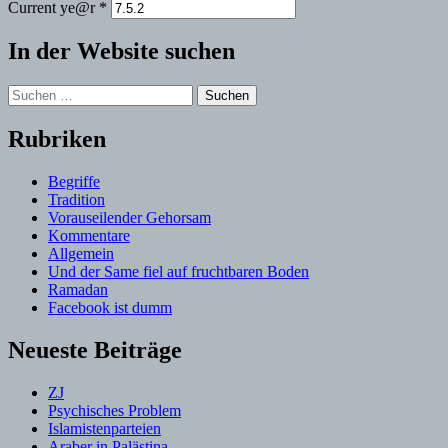
Current ye@r
*
In der Website suchen
Suchen
nach:
Rubriken
Begriffe
Tradition
Vorauseilender Gehorsam
Kommentare
Allgemein
Und der Same fiel auf fruchtbaren Boden
Ramadan
Facebook ist dumm
Neueste Beiträge
ZJ
Psychisches Problem
Islamistenparteien
Araber in Palästina