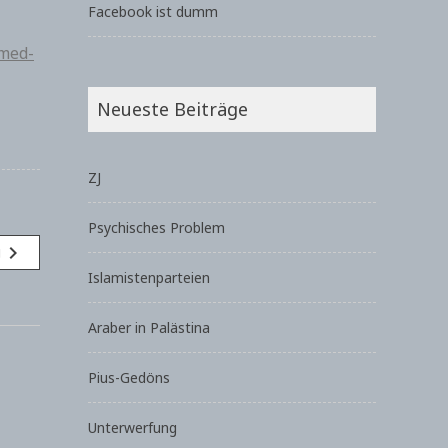
Facebook ist dumm
amed-
Neueste Beiträge
ZJ
Psychisches Problem
navigate_next
g
Islamistenparteien
Araber in Palästina
Pius-Gedöns
Unterwerfung