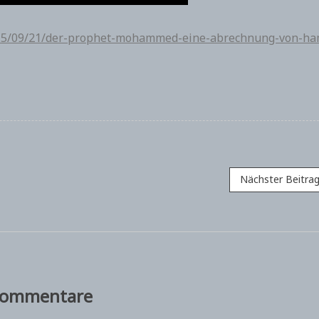
2015/09/21/der-prophet-mohammed-eine-abrechnung-von-h
Nächster Beitra
ommentare