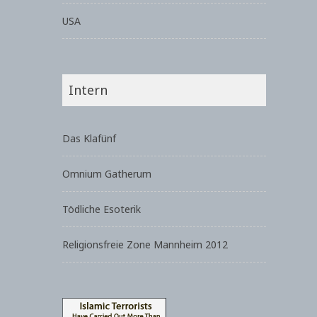
USA
Intern
Das Klafünf
Omnium Gatherum
Tödliche Esoterik
Religionsfreie Zone Mannheim 2012