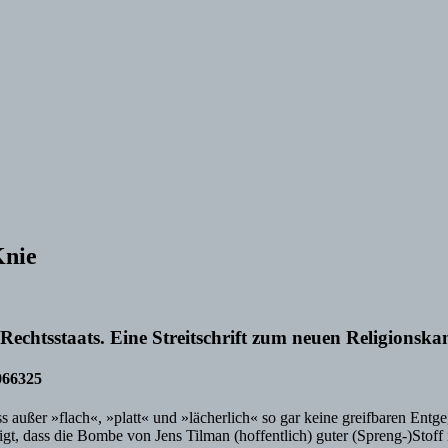
Knie
 Rechtsstaats. Eine Streitschrift zum neuen Religions
066325
 Dass außer »flach«, »platt« und »lächerlich« so gar keine greifbaren 
gt, dass die Bombe von Jens Tilman (hoffentlich) guter (Spreng-)Stoff i