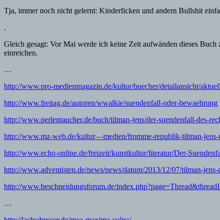
Tja, immer noch nicht gelernt: Kinderficken und andern Bullshit einf
.
Gleich gesagt: Vor Mai werde ich keine Zeit aufwänden dieses Buch zu
einreichen.
…
http://www.pro-medienmagazin.de/kultur/buecher/detailansicht/aktuel
http://www.freitag.de/autoren/wwalkie/suendenfall-oder-bewaehrung
http://www.perlentaucher.de/buch/tilman-jens/der-suendenfall-des-rech
http://www.mz-web.de/kultur—medien/fromme-republik-tilman-jens-n
http://www.echo-online.de/freizeit/kunstkultur/literatur/Der-Suenden
http://www.adventisten.de/news/news/datum/2013/12/07/tilman-jens-de
http://www.beschneidungsforum.de/index.php?page=Thread&threa
…
http://lachsdressur.de/mea-maxima-culpa/