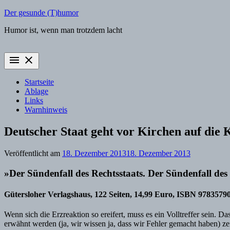
Zum
Der gesunde (T)humor
Inhalt
Humor ist, wenn man trotzdem lacht
springen
menu
close
Startseite
Ablage
Links
Warnhinweis
Deutscher Staat geht vor Kirchen auf die 
Veröffentlicht am
18. Dezember 2013
18. Dezember 2013
»Der Sündenfall des Rechtsstaats. Der Sündenfall des
Gütersloher Verlagshaus, 122 Seiten, 14,99 Euro, ISBN 9783579
Wenn sich die Erzreaktion so ereifert, muss es ein Volltreffer sein.
erwähnt werden (ja, wir wissen ja, dass wir Fehler gemacht haben) zei