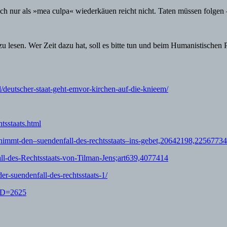
ach nur als »mea culpa« wiederkäuen reicht nicht. Taten müssen folgen 
 lesen. Wer Zeit dazu hat, soll es bitte tun und beim Humanistischen P
l/deutscher-staat-geht-emvor-kirchen-auf-die-knieem/
tsstaats.html
immt-den–suendenfall-des-rechtsstaats–ins-gebet,20642198,22567734
fall-des-Rechtsstaats-von-Tilman-Jens;art639,4077414
r-suendenfall-des-rechtsstaats-1/
dID=2625