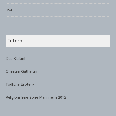
USA
Intern
Das Klafünf
Omnium Gatherum
Tödliche Esoterik
Religionsfreie Zone Mannheim 2012