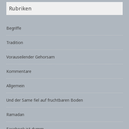
Rubriken
Begriffe
Tradition
Vorauseilender Gehorsam
Kommentare
Allgemein
Und der Same fiel auf fruchtbaren Boden
Ramadan
Facebook ist dumm