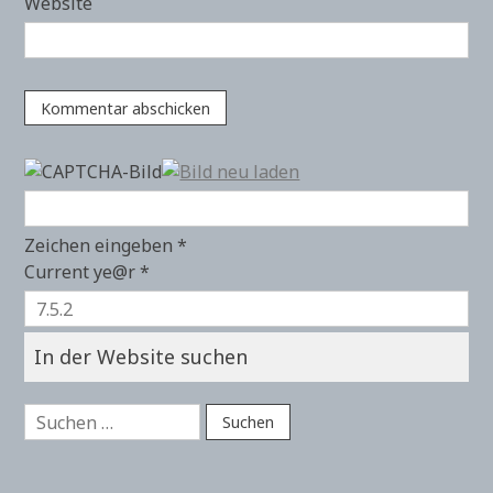
Website
Zeichen eingeben
*
Current ye@r
*
In der Website suchen
Suchen
nach: