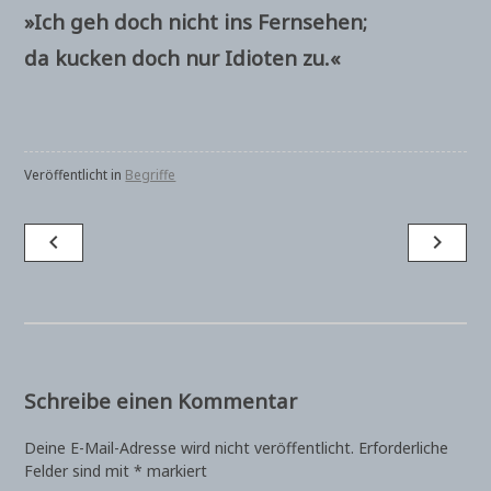
»Ich geh doch nicht ins Fernsehen;
da kucken doch nur Idioten zu.«
Veröffentlicht in
Begriffe
Beitragsnavigation
navigate_before
navigate_next
Schreibe einen Kommentar
Deine E-Mail-Adresse wird nicht veröffentlicht.
Erforderliche
Felder sind mit
*
markiert