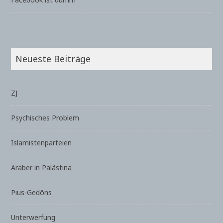
Neueste Beiträge
ZJ
Psychisches Problem
Islamistenparteien
Araber in Palästina
Pius-Gedöns
Unterwerfung