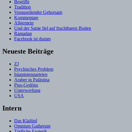
Begriffe
Tradition
Vorauseilender Gehorsam
Kommentare
Allgemein
Und der Same fiel auf fruchtbaren Boden
Ramadan
Facebook ist dumm
Neueste Beiträge
ZJ
Psychisches Problem
Islamistenparteien
Araber in Palästina
Pius-Gedöns
Unterwerfung
USA
Intern
Das Klafünf
Omnium Gatherum
Tödliche Esoterik