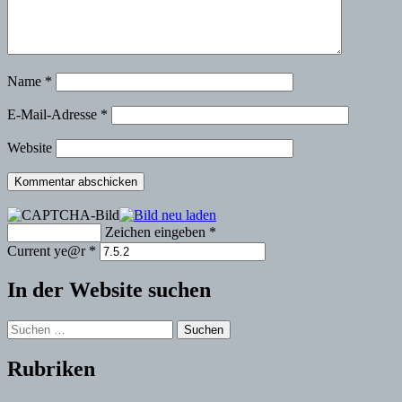
Name
*
E-Mail-Adresse
*
Website
Zeichen eingeben
*
Current ye@r
*
In der Website suchen
Suchen
nach:
Rubriken