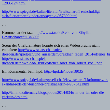
12835124.html
http://www.spiegel.de/kultur/literatur/lewitscharoff-entschuldigt-
sich-fuer-retortenkinder-aussagen-a-957399.html
…
Kommentar der taz:
http://www.taz.de/Rede-von-Sibylle-
Lewitscharoff/!134309/
Sogar der Chefdramaturg konnte sich eines Widerspruchs nicht
enthalten:
http://www.staatsschauspiel-
dresden.de/spielplan/und_ausserdem/dresdner_reden_2014/offener_bri
http://www.staatsschauspiel-
dresden.de/download/18985/offener_brief_von_robert_koall.pdf
Ein Kommentar beim hpd:
http://hpd.de/node/18035
http://www.spiegel.de/kultur/gesellschaft/lewitscharoff-kolumne-zur-
skandal-rede-der-buechner-preistraegerin-a-957342.html
http://tammoxalternativ.blogspot.de/2014/03/fu-in-der-tur-oder-die-
christin-des.html
…