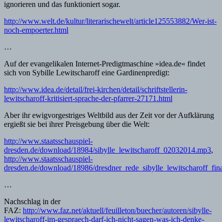
ignorieren und das funktioniert sogar.
http://www.welt.de/kultur/literarischewelt/article125553882/Wer-ist-
noch-empoerter.html
…
Auf der evangelikalen Internet-Predigtmaschine »idea.de« findet
sich von Sybille Lewitscharoff eine Gardinenpredigt:
http://www.idea.de/detail/frei-kirchen/detail/schriftstellerin-
lewitscharoff-kritisiert-sprache-der-pfarrer-27171.html
Aber ihr ewigvorgestriges Weltbild aus der Zeit vor der Aufklärung
ergießt sie bei ihrer Preisgebung über die Welt:
http://www.staatsschauspiel-
dresden.de/download/18984/sibylle_lewitscharoff_02032014.mp3
,
http://www.staatsschauspiel-
dresden.de/download/18986/dresdner_rede_sibylle_lewitscharoff_fina
…
Nachschlag in der
FAZ:
http://www.faz.net/aktuell/feuilleton/buecher/autoren/sibylle-
lewitscharoff-im-gespraech-darf-ich-nicht-sagen-was-ich-denke-