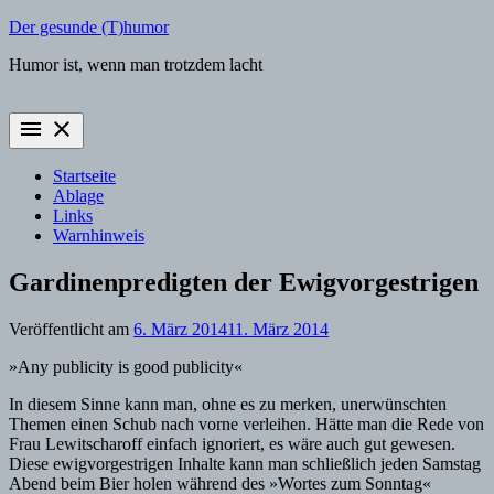
Zum
Der gesunde (T)humor
Inhalt
Humor ist, wenn man trotzdem lacht
springen
menu
close
Startseite
Ablage
Links
Warnhinweis
Gardinenpredigten der Ewigvorgestrigen
Veröffentlicht am
6. März 2014
11. März 2014
»Any publicity is good publicity«
In diesem Sinne kann man, ohne es zu merken, unerwünschten
Themen einen Schub nach vorne verleihen. Hätte man die Rede von
Frau Lewitscharoff einfach ignoriert, es wäre auch gut gewesen.
Diese ewigvorgestrigen Inhalte kann man schließlich jeden Samstag
Abend beim Bier holen während des »Wortes zum Sonntag«