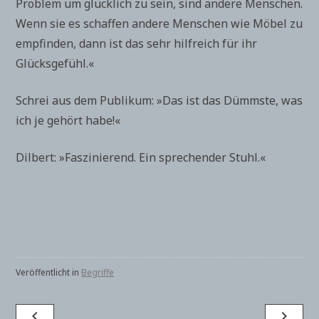
Problem um glücklich zu sein, sind andere Menschen.
Wenn sie es schaffen andere Menschen wie Möbel zu
empfinden, dann ist das sehr hilfreich für ihr
Glücksgefühl.«
Schrei aus dem Publikum: »Das ist das Dümmste, was
ich je gehört habe!«
Dilbert: »Faszinierend. Ein sprechender Stuhl.«
Veröffentlicht in
Begriffe
Beitragsnavigation
navigate_before
navigate_next