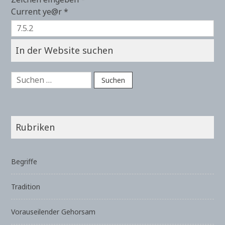
Current ye@r
*
In der Website suchen
Suchen
nach:
Rubriken
Begriffe
Tradition
Vorauseilender Gehorsam