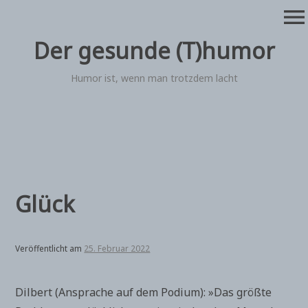
Zum
menu
Inhalt
springen
Der gesunde (T)humor
Humor ist, wenn man trotzdem lacht
Glück
Veröffentlicht am
25. Februar 2022
Dilbert (Ansprache auf dem Podium): »Das größte