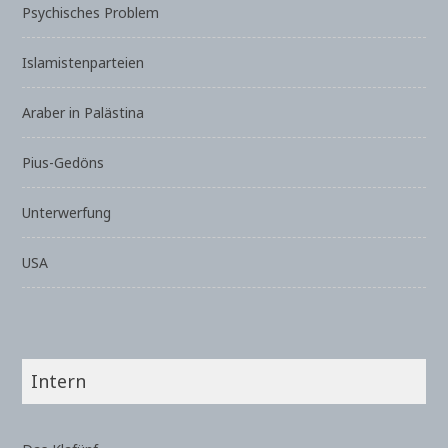
Psychisches Problem
Islamistenparteien
Araber in Palästina
Pius-Gedöns
Unterwerfung
USA
Intern