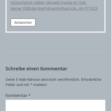
tsjournalist-ueber-donald-trump-er-hat-
keine.1008.de.html?dram%3Aarticle_id=371922
Antworten
Schreibe einen Kommentar
Deine E-Mail-Adresse wird nicht veröffentlicht.
Erforderliche
Felder sind mit
*
markiert
Kommentar
*