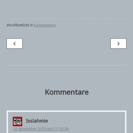
Veröffentlicht in
Kommentare
Beitragsnavigation
navigate_before
navigate_next
Kommentare
Isslahmie
10. November 2016 um 11:10 Uhr