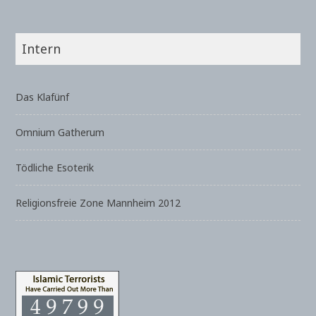
Intern
Das Klafünf
Omnium Gatherum
Tödliche Esoterik
Religionsfreie Zone Mannheim 2012