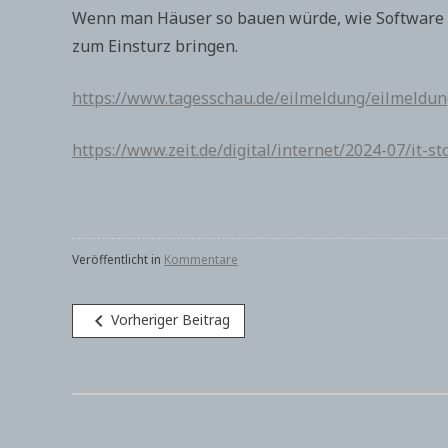
Wenn man Häuser so bauen würde, wie Software ers
zum Einsturz bringen.
https://www.tagesschau.de/eilmeldung/eilmeldun
https://www.zeit.de/digital/internet/2024-07/it
Veröffentlicht in
Kommentare
Beitragsnavigation
navigate_before
Vorheriger Beitrag