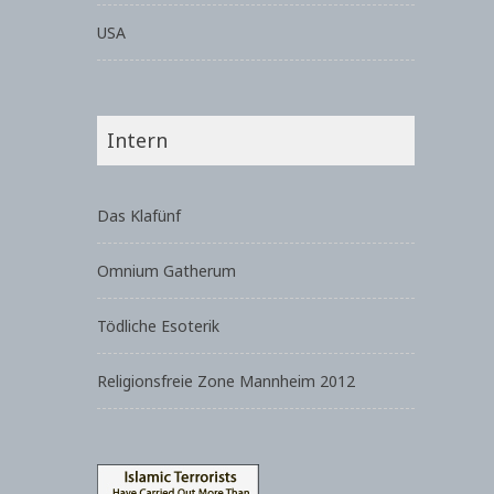
USA
Intern
Das Klafünf
Omnium Gatherum
Tödliche Esoterik
Religionsfreie Zone Mannheim 2012