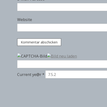
Website
Current ye@r
*