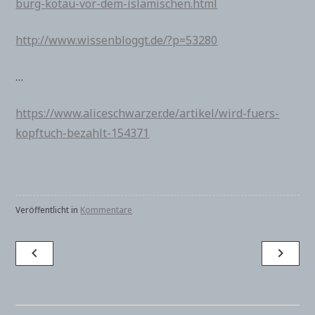
burg-kotau-vor-dem-islamischen.html
http://www.wissenbloggt.de/?p=53280
…
https://www.aliceschwarzer.de/artikel/wird-fuers-
kopftuch-bezahlt-154371
Veröffentlicht in
Kommentare
Beitragsnavigation
navigate_before
navigate_next