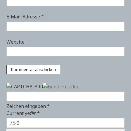
E-Mail-Adresse
*
Website
Zeichen eingeben
*
Current ye@r
*