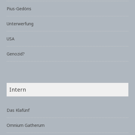
Pius-Gedöns
Unterwerfung
USA
Genozid?
Intern
Das Klafünf
Omnium Gatherum