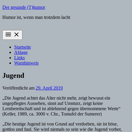
Zum
Der gesunde (T)humor
Inhalt
Humor ist, wenn man trotzdem lacht
springen
menu
close
Startseite
Ablage
Links
Warnhinweis
Jugend
Veröffentlicht am
29. April 2019
„Die Jugend achtet das Alter nicht mehr, zeigt bewusst ein
ungepflegtes Aussehen, sinnt auf Umsturz, zeigt keine
Lernbereitschaft und ist ablehnend gegen übernommene Werte“
(Keller, 1989, ca. 3000 v. Chr., Tontafel der Sumerer)
„Die heutige Jugend ist von Grund auf verdorben, sie ist böse,
gottlos und faul. Sie wird niemals so sein wie die Jugend vorher,