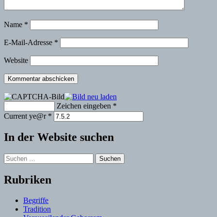
Name
*
E-Mail-Adresse
*
Website
Zeichen eingeben
*
Current ye@r
*
In der Website suchen
Suchen
nach:
Rubriken
Begriffe
Tradition