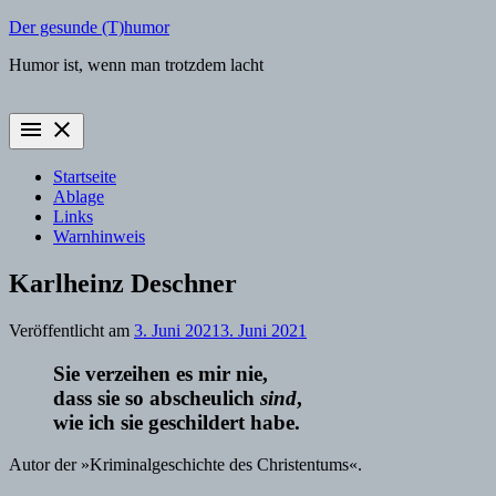
Zum
Der gesunde (T)humor
Inhalt
Humor ist, wenn man trotzdem lacht
springen
menu
close
Startseite
Ablage
Links
Warnhinweis
Karlheinz Deschner
Veröffentlicht am
3. Juni 2021
3. Juni 2021
Sie verzeihen es mir nie,
dass sie so abscheulich
sind
,
wie ich sie geschildert habe.
Autor der »Kriminalgeschichte des Christentums«.