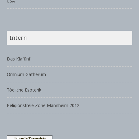
USA
Intern
Das Klafünf
Omnium Gatherum
Tödliche Esoterik
Religionsfreie Zone Mannheim 2012