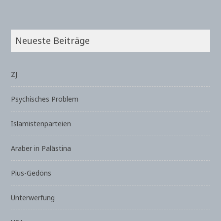
Neueste Beiträge
ZJ
Psychisches Problem
Islamistenparteien
Araber in Palästina
Pius-Gedöns
Unterwerfung