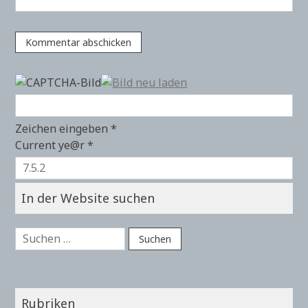
Zeichen eingeben
*
Current ye@r
*
In der Website suchen
Suchen
nach:
Rubriken