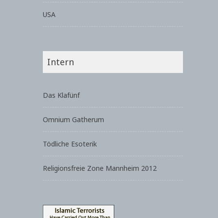
USA
Intern
Das Klafünf
Omnium Gatherum
Tödliche Esoterik
Religionsfreie Zone Mannheim 2012