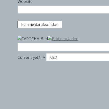
Website
Current ye@r
*