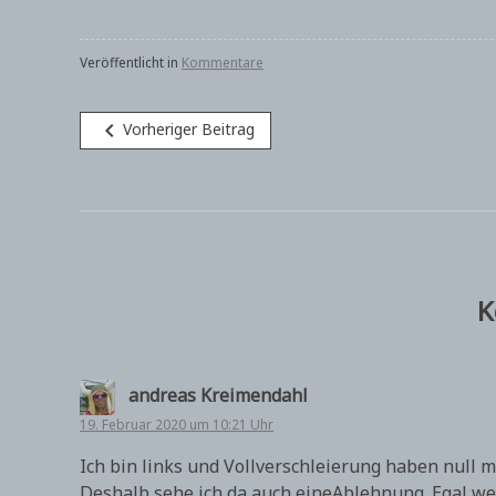
Veröffentlicht in
Kommentare
Beitragsnavigation
navigate_before
Vorheriger Beitrag
K
andreas Kreimendahl
19. Februar 2020 um 10:21 Uhr
Ich bin links und Vollverschleierung haben null 
Deshalb sehe ich da auch eineAblehnung. Egal wer