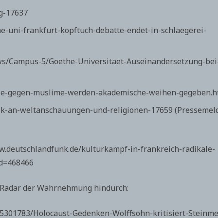
ug-17637
he-uni-frankfurt-kopftuch-debatte-endet-in-schlaegerei-
ews/Campus-5/Goethe-Universitaet-Auseinandersetzung-bei
etze-gegen-muslime-werden-akademische-weihen-gegeben.h
ritik-an-weltanschauungen-und-religionen-17659 (Presseme
www.deutschlandfunk.de/kulturkampf-in-frankreich-radikale-
id=468466
m Radar der Wahrnehmung hindurch:
205301783/Holocaust-Gedenken-Wolffsohn-kritisiert-Steinme