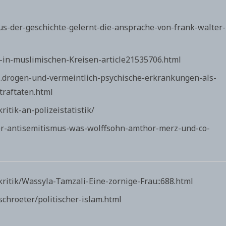
us-der-geschichte-gelernt-die-ansprache-von-frank-walter-
m-in-muslimischen-Kreisen-article21535706.html
01.drogen-und-vermeintlich-psychische-erkrankungen-als-
traftaten.html
ritik-an-polizeistatistik/
her-antisemitismus-was-wolffsohn-amthor-merz-und-co-
ritik/Wassyla-Tamzali-Eine-zornige-Frau::688.html
chroeter/politischer-islam.html