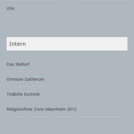
USA
Intern
Das Klafünf
Omnium Gatherum
Tödliche Esoterik
Religionsfreie Zone Mannheim 2012