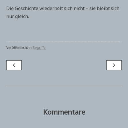
Die Geschichte wiederholt sich nicht – sie bleibt sich
nur gleich.
Veröffentlicht in
Begriffe
Beitragsnavigation
navigate_before
navigate_next
Kommentare