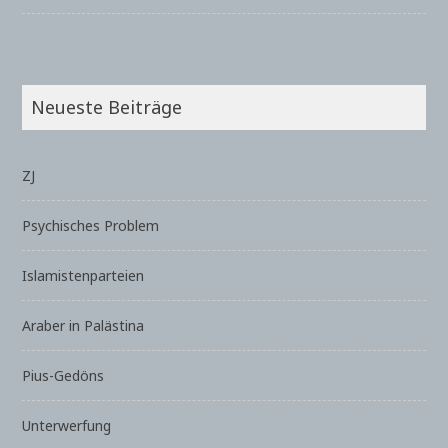
Neueste Beiträge
ZJ
Psychisches Problem
Islamistenparteien
Araber in Palästina
Pius-Gedöns
Unterwerfung