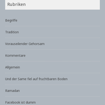
Rubriken
Begriffe
Tradition
Vorauseilender Gehorsam
Kommentare
Allgemein
Und der Same fiel auf fruchtbaren Boden
Ramadan
Facebook ist dumm