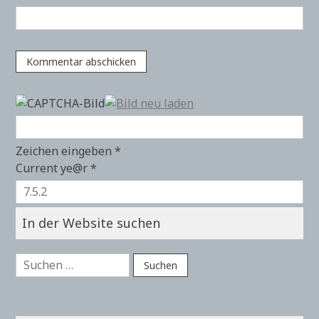
Zeichen eingeben
*
Current ye@r
*
In der Website suchen
Suchen
nach: