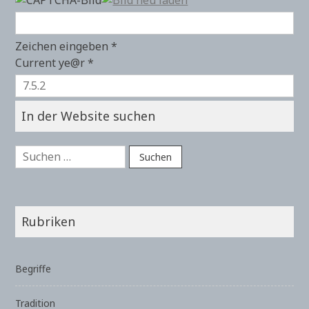
Zeichen eingeben
*
Current ye@r
*
In der Website suchen
Suchen
nach:
Rubriken
Begriffe
Tradition