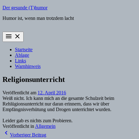
Zum
Der gesunde (T)humor
Inhalt
Humor ist, wenn man trotzdem lacht
springen
menu
close
Startseite
Ablage
Links
Warnhinweis
Religionsunterricht
Veröffentlicht am
12. April 2016
Weiß nicht. Ich kann mich an die gesamte Schulzeit beim
Rehlügionsunterricht nur daran erinnern, dass wir über
Empfängnisverhütung und Drogen unterrichtet wurden.
Leider gab es nichts zum Probieren.
Veröffentlicht in
Allgemein
Beitragsnavigation
navigate_before
Vorheriger Beitrag