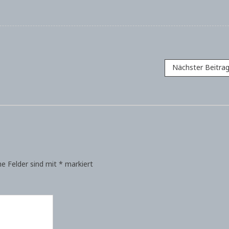
Nächster Beitra
he Felder sind mit
*
markiert