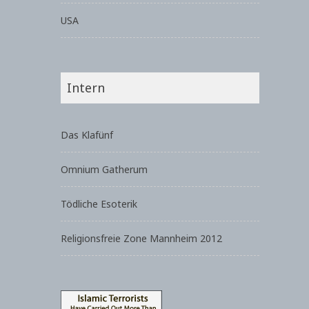
USA
Intern
Das Klafünf
Omnium Gatherum
Tödliche Esoterik
Religionsfreie Zone Mannheim 2012