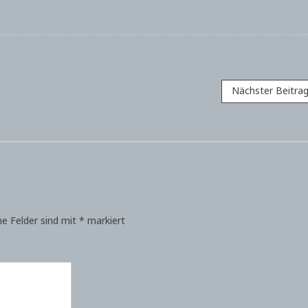
Nächster Beitra
he Felder sind mit
*
markiert