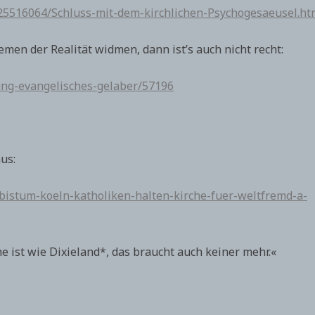
25516064/Schluss-mit-dem-kirchlichen-Psychogesaeusel.ht
men der Realität widmen, dann ist’s auch nicht recht:
ung-evangelisches-gelaber/57196
us:
bistum-koeln-katholiken-halten-kirche-fuer-weltfremd-a-
e ist wie Dixieland*, das braucht auch keiner mehr.«