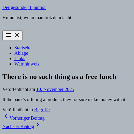
Zum
Der gesunde (T)humor
Inhalt
Humor ist, wenn man trotzdem lacht
springen
menu
close
Startseite
Ablage
Links
Warnhinweis
There is no such thing as a free lunch
Veröffentlicht am
10. November 2025
If the bank’s offering a product, they for sure make money with it.
Veröffentlicht in
Begriffe
Beitragsnavigation
navigate_before
Vorheriger Beitrag
navigate_next
Nächster Beitrag