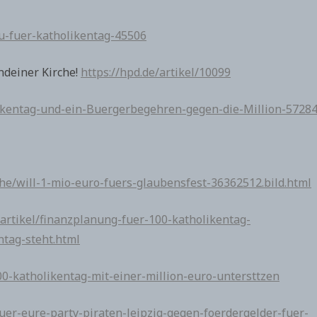
u-fuer-katholikentag-45506
endeiner Kirche!
https://hpd.de/artikel/10099
olikentag-und-ein-Buergerbegehren-gegen-die-Million-57284
che/will-1-mio-euro-fuers-glaubensfest-36362512.bild.html
artikel/finanzplanung-fuer-100-katholikentag-
ntag-steht.html
0-katholikentag-mit-einer-million-euro-untersttzen
uer-eure-party-piraten-leipzig-gegen-foerdergelder-fuer-