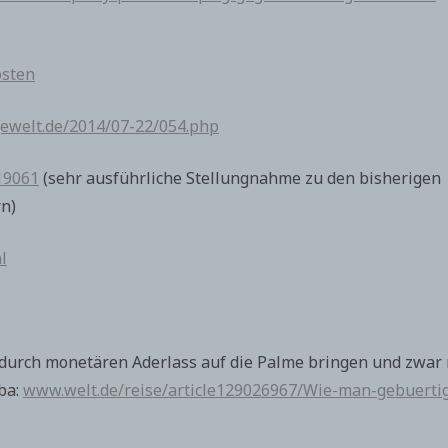
osten
gewelt.de/2014/07-22/054.php
/19061
(sehr ausführliche Stellungnahme zu den bisherigen
rn)
l
durch monetären Aderlass auf die Palme bringen und zwar 
ba:
www.welt.de/reise/article129026967/Wie-man-gebuerti