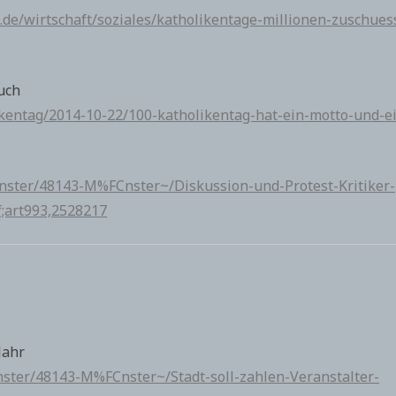
.de/wirtschaft/soziales/katholikentage-millionen-zuschues
auch
kentag/2014-10-22/100-katholikentag-hat-ein-motto-und-e
nster/48143-M%FCnster~/Diskussion-und-Protest-Kritiker-
;art993,2528217
Jahr
ter/48143-M%FCnster~/Stadt-soll-zahlen-Veranstalter-