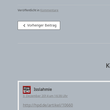
Veröffentlicht in
Kommentare
Beitragsnavigation
navigate_before
Vorheriger Beitrag
K
Isslahmie
3. Dezember 2014 um 16:38 Uhr
http://hpd.de/artikel/10660