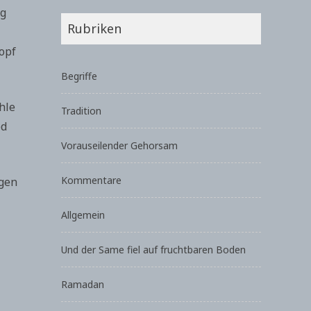
ig
Rubriken
opf
Begriffe
hle
Tradition
ed
Vorauseilender Gehorsam
Kommentare
ngen
Allgemein
Und der Same fiel auf fruchtbaren Boden
Ramadan