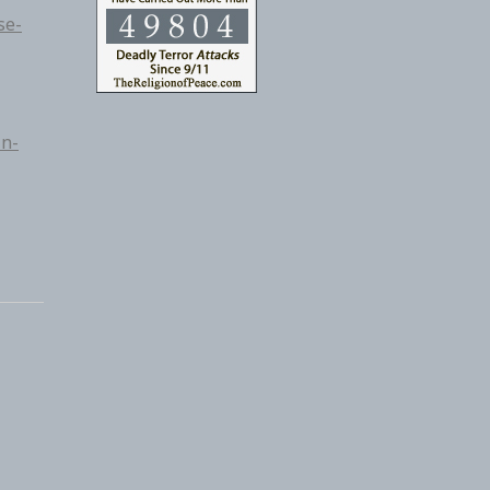
se-
in-