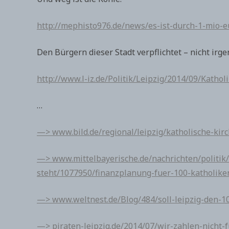
http://mephisto976.de/news/es-ist-durch-1-mio-e
Den Bürgern dieser Stadt verpflichtet – nicht irg
http://www.l-iz.de/Politik/Leipzig/2014/09/Kath
…
—> www.bild.de/regional/leipzig/katholische-kir
—> www.mittelbayerische.de/nachrichten/politik/
steht/1077950/finanzplanung-fuer-100-katholike
—> www.weltnest.de/Blog/484/soll-leipzig-den-10
—> piraten-leipzig.de/2014/07/wir-zahlen-nicht-f