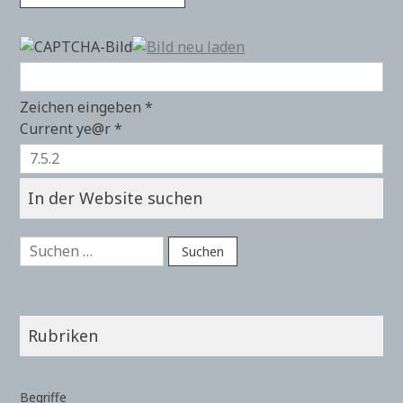
Zeichen eingeben
*
Current ye@r
*
In der Website suchen
Suchen
nach:
Rubriken
Begriffe