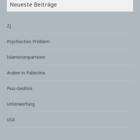
Neueste Beiträge
ZJ
Psychisches Problem
Islamistenparteien
Araber in Palästina
Pius-Gedöns
Unterwerfung
USA