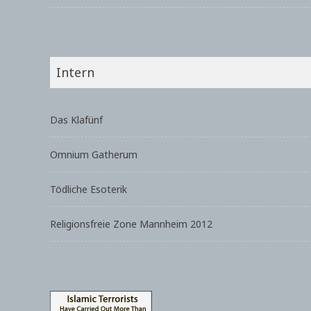
Intern
Das Klafünf
Omnium Gatherum
Tödliche Esoterik
Religionsfreie Zone Mannheim 2012