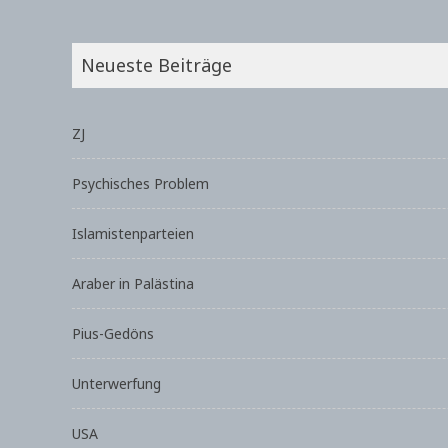
Neueste Beiträge
ZJ
Psychisches Problem
Islamistenparteien
Araber in Palästina
Pius-Gedöns
Unterwerfung
USA