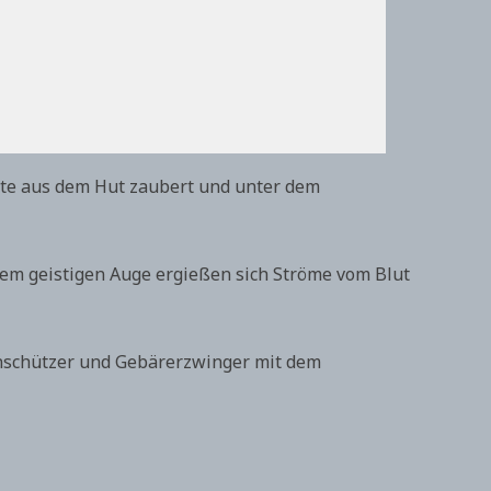
erte aus dem Hut zaubert und unter dem
nem geistigen Auge ergießen sich Ströme vom Blut
penschützer und Gebärerzwinger mit dem