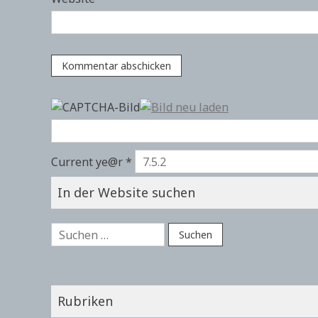
Current ye@r
*
In der Website suchen
Suchen
nach:
Rubriken