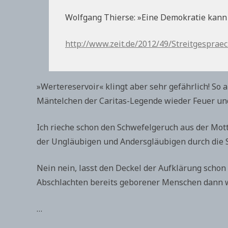
Wolfgang Thierse: »Eine Demokratie kann a
http://www.zeit.de/2012/49/Streitgespra
»Wertereservoir« klingt aber sehr gefährlich! So
Mäntelchen der Caritas-Legende wieder Feuer und
Ich rieche schon den Schwefelgeruch aus der Mot
der Ungläubigen und Andersgläubigen durch die 
Nein nein, lasst den Deckel der Aufklärung schon
Abschlachten bereits geborener Menschen dann 
…