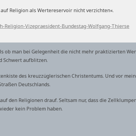
uf Religion als Wertereservoir nicht verzichten«.
ech-Religion-Vizepraesident-Bundestag-Wolfgang-Thierse
 als ob man bei Gelegenheit die nicht mehr praktizierten W
 Schwert aufblitzen.
tenkiste des kreuzzüglerischen Christentums. Und vor mei
Straßen Deutschlands.
 auf den Religionen drauf. Seltsam nur, dass die Zellklum
wieder kein Problem haben.