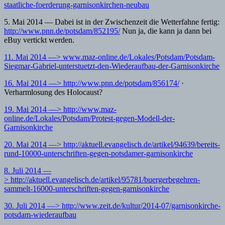
staatliche-foerderung-garnisonkirchen-neubau
5. Mai 2014 — Dabei ist in der Zwischenzeit die Wetterfahne fertig:
http://www.pnn.de/potsdam/852195/
Nun ja, die kann ja dann bei
eBuy vertickt werden.
11. Mai 2014 —> www.maz-online.de/Lokales/Potsdam/Potsdam-
Siegmar-Gabriel-unterstuetzt-den-Wiederaufbau-der-Garnisonkirche
16. Mai 2014 —> http://www.pnn.de/potsdam/856174/
·
Verharmlosung des Holocaust?
19. Mai 2014 —> http://www.maz-
online.de/Lokales/Potsdam/Protest-gegen-Modell-der-
Garnisonkirche
20. Mai 2014 —> http://aktuell.evangelisch.de/artikel/94639/bereits-
rund-10000-unterschriften-gegen-potsdamer-garnisonkirche
8. Juli 2014 —
> http://aktuell.evangelisch.de/artikel/95781/buergerbegehren-
sammelt-16000-unterschriften-gegen-garnisonkirche
30. Juli 2014 —> http://www.zeit.de/kultur/2014-07/garnisonkirche-
potsdam-wiederaufbau