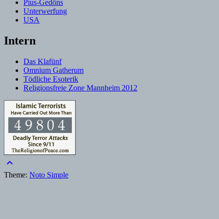
Pius-Gedöns
Unterwerfung
USA
Intern
Das Klafünf
Omnium Gatherum
Tödliche Esoterik
Religionsfreie Zone Mannheim 2012
keyboard_arrow_up
Theme:
Noto Simple