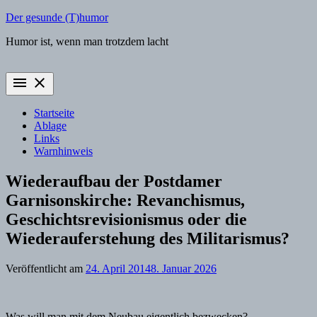
Zum
Der gesunde (T)humor
Inhalt
Humor ist, wenn man trotzdem lacht
springen
menu
close
Startseite
Ablage
Links
Warnhinweis
Wiederaufbau der Postdamer
Garnisonskirche: Revanchismus,
Geschichtsrevisionismus oder die
Wiederauferstehung des Militarismus?
Veröffentlicht am
24. April 2014
8. Januar 2026
Was will man mit dem Neubau eigentlich bezwecken?