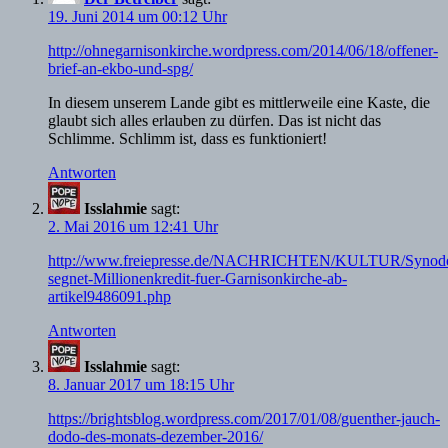
19. Juni 2014 um 00:12 Uhr
http://ohnegarnisonkirche.wordpress.com/2014/06/18/offener-
brief-an-ekbo-und-spg/
In diesem unserem Lande gibt es mittlerweile eine Kaste, die
glaubt sich alles erlauben zu dürfen. Das ist nicht das
Schlimme. Schlimm ist, dass es funktioniert!
Antworten
Isslahmie
sagt:
2. Mai 2016 um 12:41 Uhr
http://www.freiepresse.de/NACHRICHTEN/KULTUR/Synod
segnet-Millionenkredit-fuer-Garnisonkirche-ab-
artikel9486091.php
Antworten
Isslahmie
sagt:
8. Januar 2017 um 18:15 Uhr
https://brightsblog.wordpress.com/2017/01/08/guenther-jauch-
dodo-des-monats-dezember-2016/