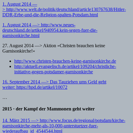
1. August 2014 —
> http://www.welt.de/politik/deutschland/article130767638/Hitler-
DDR-Erbe-und-die-Religion-spalten-Potsdam.html
1. August 2014 —> http://www.neues-
deutschland.de/artikel/940954.kein-segen-fuer-die-
garnisonkirche.html
27. August 2014 —> Aktion »Christen brauchen keine
Garnisonkirche!«
http://www.christen-brauchen-keine-garnisonkirche.de
http://aktuell.evangelisch.de/artikel/109204/christliche-
initiative-gegen-potsdamer-garnisonkirche
16. September 2014 —> Das Tauziehen ums Geld geht
weiter: https://hpd.de/artikel/10072
…
2015 · der Kampf der Mammonen geht weiter
14. März 2015 —> http://www.focus.de/regional/potsdam/kirche-
garnisonkirche-mehr-als-10-000-unterstuetzer-fuer-
wiederaufbau_id_4544544.html