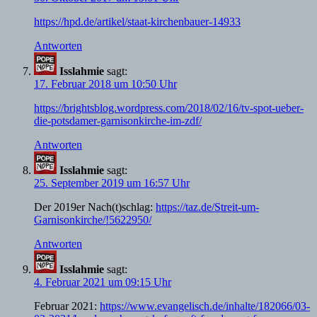
https://hpd.de/artikel/staat-kirchenbauer-14933
Antworten
Isslahmie
sagt:
17. Februar 2018 um 10:50 Uhr
https://brightsblog.wordpress.com/2018/02/16/tv-spot-ueber-
die-potsdamer-garnisonkirche-im-zdf/
Antworten
Isslahmie
sagt:
25. September 2019 um 16:57 Uhr
Der 2019er Nach(t)schlag:
https://taz.de/Streit-um-
Garnisonkirche/!5622950/
Antworten
Isslahmie
sagt:
4. Februar 2021 um 09:15 Uhr
Februar 2021:
https://www.evangelisch.de/inhalte/182066/03-