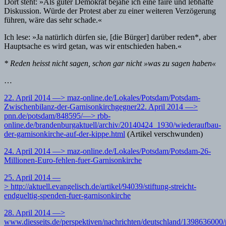
Dort steht: »Als guter Demokrat bejahe ich eine faire und lebhafte
Diskussion. Würde der Protest aber zu einer weiteren Verzögerung
führen, wäre das sehr schade.«
Ich lese: »Ja natürlich dürfen sie, [die Bürger] darüber reden*, aber
Hauptsache es wird getan, was wir entschieden haben.«
* Reden heisst nicht sagen, schon gar nicht »was zu sagen haben«
…
22. April 2014 —> maz-online.de/Lokales/Potsdam/Potsdam-
Zwischenbilanz-der-Garnisonkirchgegner
22. April 2014 —>
pnn.de/potsdam/848595/
—> rbb-
online.de/brandenburgaktuell/archiv/20140424_1930/wiederaufbau-
der-garnisonkirche-auf-der-kippe.html
(Artikel verschwunden)
24. April 2014 —> maz-online.de/Lokales/Potsdam/Potsdam-26-
Millionen-Euro-fehlen-fuer-Garnisonkirche
25. April 2014 —
> http://aktuell.evangelisch.de/artikel/94039/stiftung-streicht-
endgueltig-spenden-fuer-garnisonkirche
28. April 2014 —>
www.diesseits.de/perspektiven/nachrichten/deutschland/1398636000