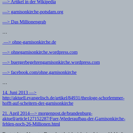
—> Artikel in der Wikipedia
—> garnisonkirche-potsdam.org
—> Das Millionengrab
…
—> ohne-garnisonkirche.de
—> ohnegarnisonkirche.wordpress.com
—> buergerbegehrengarnisonkirche.wordpress.com
—> facebook.com/ohne.garnisonkirche
…
14. Juni 2013 —>
http://aktuell.evangelisch.de/artikel/84931/theologe-schorlemmer-
hofft-auf-scheitern-der-garnisonkirche
21. April 2014—> morgenpost.de/brandenburg-
aktuell/article127152287/Fuer-Wiederaufbau-der-Garnisonkirche-
fehlen-noch-26-Millionen.html