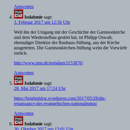
Antworten
Isslahmie
sagt:
3. Februar 2017 um 12:56 Uhr
Weil ihn der Umgang mit der Geschichte der Garnisonkirche
und dem Wiederaufbau gestört hat, ist Philipp Oswalt,
ehemaliger Direktor der Bauhaus-Stiftung, aus der Kirche
ausgetreten. Die Garnisonkirchen-Stiftung weist die Vorwürfe
zurück.
http://www.pnn.de/potsdam/1153876/
Antworten
Isslahmie
sagt:
28. Mai 2017 um 17:24 Uhr
https://brightsblog.wordpress.com/2017/05/28/die-
renaissance-des-evangelischen-nationalismus/
Antworten
Isslahmie
sagt:
30. Oktober 2017 um 15:01 Uhr