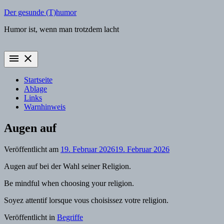
Zum
Der gesunde (T)humor
Inhalt
Humor ist, wenn man trotzdem lacht
springen
menu
close
Startseite
Ablage
Links
Warnhinweis
Augen auf
Veröffentlicht am
19. Februar 2026
19. Februar 2026
Augen auf bei der Wahl seiner Religion.
Be mindful when choosing your religion.
Soyez attentif lorsque vous choisissez votre religion.
Veröffentlicht in
Begriffe