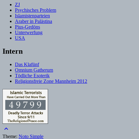
ZJ
Psychisches Problem
Islamistenparteien
Araber in Palästina
Pius-Gedöns
Unterwerfung
USA
Intern
Das Klafünf
Omnium Gatherum
Tödliche Esoterik
Religionsfreie Zone Mannheim 2012
keyboard_arrow_up
Theme:
Noto Simple