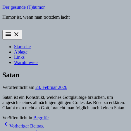
Zum
Der gesunde (T)humor
Inhalt
Humor ist, wenn man trotzdem lacht
springen
menu
close
Startseite
Ablage
Links
Warnhinweis
Satan
Veröffentlicht am
23. Februar 2026
Satan ist ein Konstrukt, welches Gottgläubige brauchen, um
angesichts eines allmächtigen gütigen Gottes das Böse zu erklären.
Glaubt man nicht an Gott, braucht man folglich auch keinen Satan.
Veröffentlicht in
Begriffe
Beitragsnavigation
navigate_before
Vorheriger Beitrag