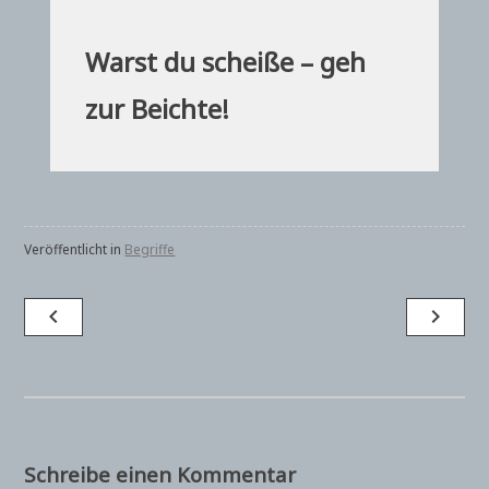
Warst du scheiße – geh
zur Beichte!
Veröffentlicht in
Begriffe
Beitragsnavigation
navigate_before
navigate_next
Schreibe einen Kommentar