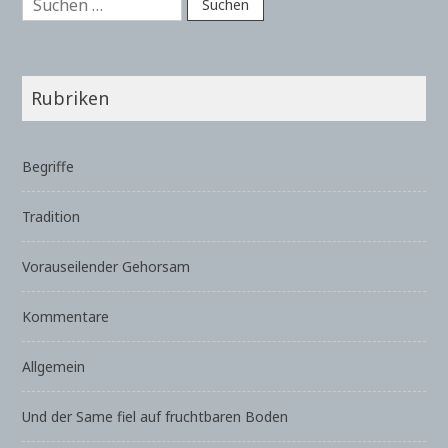
nach:
Rubriken
Begriffe
Tradition
Vorauseilender Gehorsam
Kommentare
Allgemein
Und der Same fiel auf fruchtbaren Boden