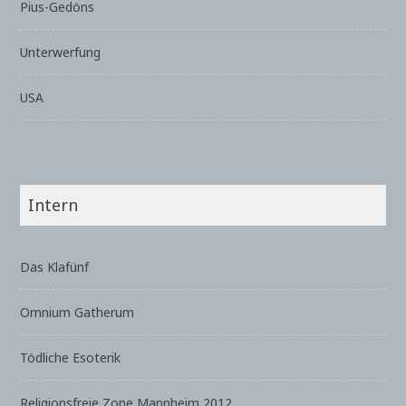
Pius-Gedöns
Unterwerfung
USA
Intern
Das Klafünf
Omnium Gatherum
Tödliche Esoterik
Religionsfreie Zone Mannheim 2012