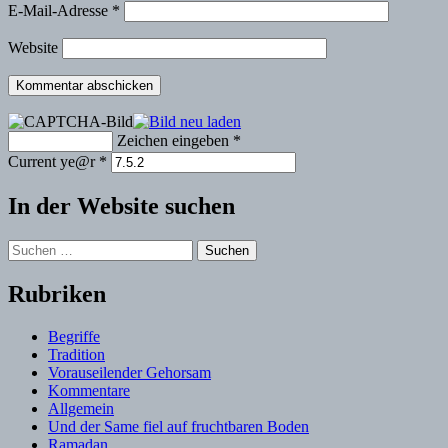
E-Mail-Adresse
*
Website
Zeichen eingeben
*
Current ye@r
*
In der Website suchen
Suchen
nach:
Rubriken
Begriffe
Tradition
Vorauseilender Gehorsam
Kommentare
Allgemein
Und der Same fiel auf fruchtbaren Boden
Ramadan