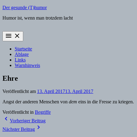
Zum
Der gesunde (T)humor
Inhalt
Humor ist, wenn man trotzdem lacht
springen
menu
close
Startseite
Ablage
Links
Warnhinweis
Ehre
Veröffentlicht am
13. April 2017
13. April 2017
Angst der anderen Menschen von
dem
eins in die Fresse zu kriegen.
Veröffentlicht in
Begriffe
Beitragsnavigation
navigate_before
Vorheriger Beitrag
navigate_next
Nächster Beitrag