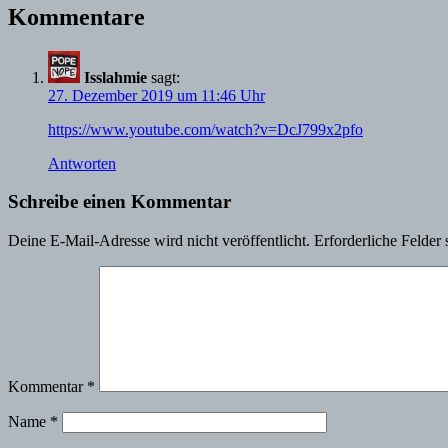
Kommentare
Isslahmie
sagt:
27. Dezember 2019 um 11:46 Uhr
https://www.youtube.com/watch?v=DcJ799x2pfo
Antworten
Schreibe einen Kommentar
Deine E-Mail-Adresse wird nicht veröffentlicht.
Erforderliche Felder 
Kommentar
*
Name
*