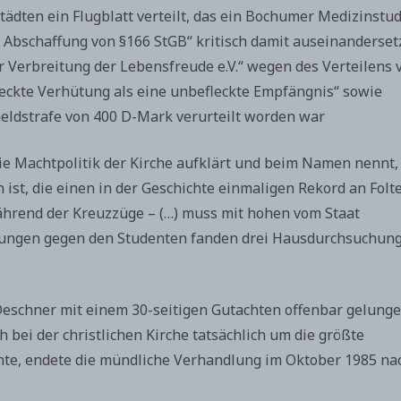
ädten ein Flugblatt verteilt, das ein Bochumer Medizinstu
 Abschaffung von §166 StGB“ kritisch damit auseinanderset
ur Verbreitung der Lebensfreude e.V.“ wegen des Verteilens 
leckte Verhütung als eine unbefleckte Empfängnis“ sowie
Geldstrafe von 400 D-Mark verurteilt worden war
 die Machtpolitik der Kirche aufklärt und beim Namen nennt,
 ist, die einen in der Geschichte einmaligen Rekord an Folt
ährend der Kreuzzüge – (…) muss mit hohen vom Staat
tlungen gegen den Studenten fanden drei Hausdurchsuchun
Deschner mit einem 30-seitigen Gutachten offenbar gelung
h bei der christlichen Kirche tatsächlich um die größte
nte, endete die mündliche Verhandlung im Oktober 1985 na