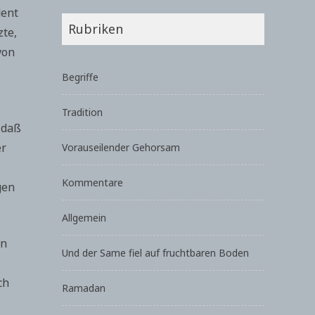
dent
Rubriken
zte,
von
Begriffe
Tradition
 daß
er
Vorauseilender Gehorsam
Kommentare
gen
Allgemein
en
Und der Same fiel auf fruchtbaren Boden
ch
Ramadan