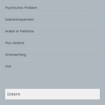
Psychisches Problem
Islamistenparteien
Araber in Palästina
Pius-Gedöns
Unterwerfung
USA
Intern