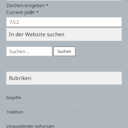
Zeichen eingeben
*
Current ye@r
*
In der Website suchen
Suchen
nach:
Rubriken
Begriffe
Tradition
Vorauseilender Gehorsam