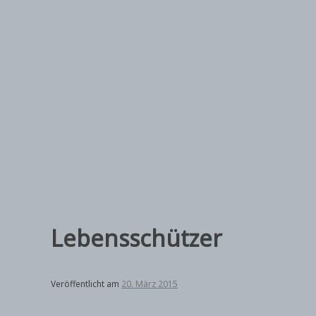
Zum
Inhalt
springen
Lebensschützer
Veröffentlicht am
20. März 2015