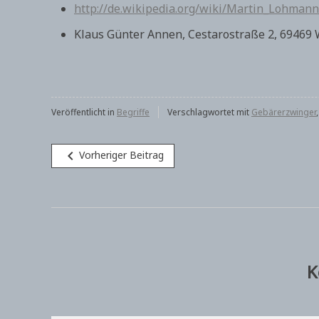
http://de.wikipedia.org/wiki/Martin_Lohmann
Klaus Günter Annen, Cestarostraße 2, 69469
Veröffentlicht in
Begriffe
Verschlagwortet mit
Gebärerzwinger
Beitragsnavigation
navigate_before
Vorheriger Beitrag
K