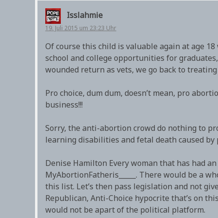
Isslahmie
19. Juli 2015 um 23:23 Uhr
Of course this child is valuable again at age 18
school and college opportunities for graduates,
wounded return as vets, we go back to treating 
Pro choice, dum dum, doesn’t mean, pro aborti
business!!!
Sorry, the anti-abortion crowd do nothing to pr
learning disabilities and fetal death caused by p
Denise Hamilton Every woman that has had an a
MyAbortionFatheris_____. There would be a whol
this list. Let’s then pass legislation and not gi
Republican, Anti-Choice hypocrite that’s on this l
would not be apart of the political platform.