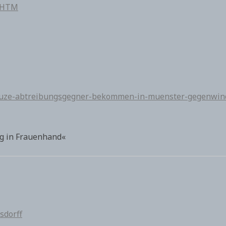
7.HTM
kreuze-abtreibungsgegner-bekommen-in-muenster-gegenwin
ng in Frauenhand«
sdorff