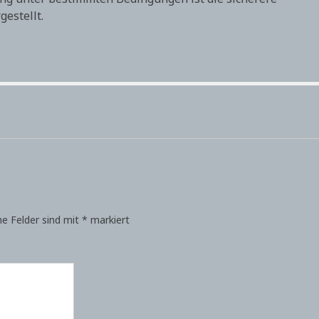
estellt.
he Felder sind mit
*
markiert