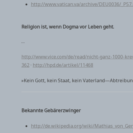
http://www.vatican.va/archive/DEU0036/_P5
Religion ist, wenn Dogma vor Leben geht.
…
http://www.vice.com/de/read/nicht-ganz-1000-
362
·
http://hpd.de/artikel/11468
»Kein Gott, kein Staat, kein Vaterland—Abtreibu
Bekannte Gebärerzwinger
http://de.wikipedia.org/wiki/Mathias_von_Ger