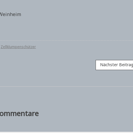
 Weinheim
,
Zellklumpenschützer
Nächster Beitra
ommentare