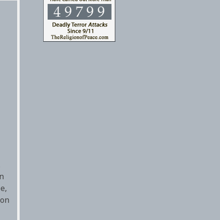
.
on
e,
ion