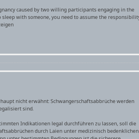
egnancy caused by two willing participants engaging in the
t to sleep with someone, you need to assume the responsibilit
zeigen
rhaupt nicht erwähnt: Schwangerschaftsabbrüche werden
galisiert sind.
immten Indikationen legal durchführen zu lassen, soll die
ftsabbrüchen durch Laien unter medizinisch bedenklichen
ng unter bestimmten Bedingungen ist die sicherere